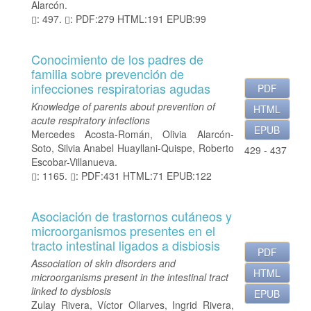
Alarcón.
: 497.
: PDF:279 HTML:191 EPUB:99
Conocimiento de los padres de
familia sobre prevención de
infecciones respiratorias agudas
PDF
Knowledge of parents about prevention of
HTML
acute respiratory infections
EPUB
Mercedes Acosta-Román, Olivia Alarcón-
Soto, Silvia Anabel Huayllani-Quispe, Roberto
429 - 437
Escobar-Villanueva.
: 1165.
: PDF:431 HTML:71 EPUB:122
Asociación de trastornos cutáneos y
microorganismos presentes en el
tracto intestinal ligados a disbiosis
PDF
Association of skin disorders and
HTML
microorganisms present in the intestinal tract
linked to dysbiosis
EPUB
Zulay Rivera, Víctor Ollarves, Ingrid Rivera,