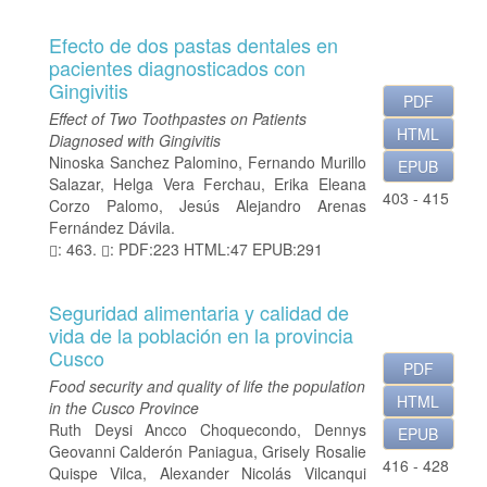
Efecto de dos pastas dentales en
pacientes diagnosticados con
Gingivitis
PDF
Effect of Two Toothpastes on Patients
HTML
Diagnosed with Gingivitis
Ninoska Sanchez Palomino, Fernando Murillo
EPUB
Salazar, Helga Vera Ferchau, Erika Eleana
403 - 415
Corzo Palomo, Jesús Alejandro Arenas
Fernández Dávila.
: 463.
: PDF:223 HTML:47 EPUB:291
Seguridad alimentaria y calidad de
vida de la población en la provincia
Cusco
PDF
Food security and quality of life the population
HTML
in the Cusco Province
Ruth Deysi Ancco Choquecondo, Dennys
EPUB
Geovanni Calderón Paniagua, Grisely Rosalie
416 - 428
Quispe Vilca, Alexander Nicolás Vilcanqui