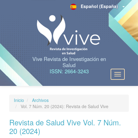
N
Español (España)
a
v
e
g
a
c
i
ó
n
Vive Revista de Investigación en
p
Salud
r
ISSN: 2664-3243
Toggle
i
navigation
n
c
i
Inicio
Archivos
p
Vol. 7 Núm. 20 (2024): Revista de Salud Vive
a
l
C
Revista de Salud Vive Vol. 7 Núm.
o
20 (2024)
n