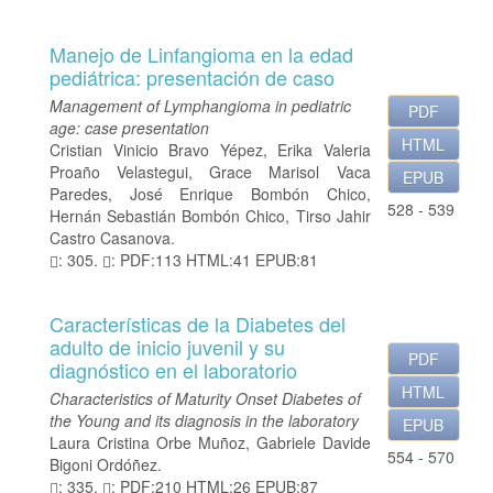
Manejo de Linfangioma en la edad
pediátrica: presentación de caso
Management of Lymphangioma in pediatric
PDF
age: case presentation
HTML
Cristian Vinicio Bravo Yépez, Erika Valeria
Proaño Velastegui, Grace Marisol Vaca
EPUB
Paredes, José Enrique Bombón Chico,
528 - 539
Hernán Sebastián Bombón Chico, Tirso Jahir
Castro Casanova.
: 305.
: PDF:113 HTML:41 EPUB:81
Características de la Diabetes del
adulto de inicio juvenil y su
PDF
diagnóstico en el laboratorio
HTML
Characteristics of Maturity Onset Diabetes of
the Young and its diagnosis in the laboratory
EPUB
Laura Cristina Orbe Muñoz, Gabriele Davide
554 - 570
Bigoni Ordóñez.
: 335.
: PDF:210 HTML:26 EPUB:87