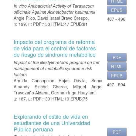
HTML
In vitro Antibacterial Activity of Taraxacum
EPUB
officinale Against Acinetobacter baumannii
Angie Pilco, David Israel Bravo Crespo.
487 - 496
: 199.
: PDF:150 HTML:47 EPUB:81
Impacto del programa de reforma
de vida para el control de factores
de riesgo de sindrome metabólico
PDF
Impact of the lifestyle reform program on the
HTML
management of metabolic syndrome risk
factors
EPUB
Armida Concepcıón Rojas Dávıla, Sonıa
497 - 504
Amandy Sınche Charca, Miguel Angel
Travezaño Aldana, German Inga Huayllani.
: 187.
: PDF:139 HTML:19 EPUB:75
Explorando el estilo de vida en
estudiantes de una Universidad
Pública peruana
PDF