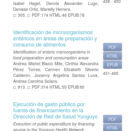
438 - 450
Isabel Hagel, Dennis Alexander Lugo,
Denisse Ortiz, Marielly Herrera.
: 305.
: PDF:174 HTML:48 EPUB:78
Identificación de microorganismos
entéricos en áreas de preparación y
consumo de alimentos
PDF
Identification of enteric microorganisms in
HTML
food preparation and consumption areas
Andrea Mishel Blacio Mite, Cinthia Alexandra
EPUB
Pérez Torres, Carmen Elizabeth Silverio
451-465
Calderón, Jovanny Angelina Santos Luna,
Andrea Carolina Solano.
: 813.
: PDF:314 HTML:55 EPUB:85
Ejecución de gasto público por
fuente de financiamiento en la
Dirección de Red de Salud Yunguyo
PDF
Execution of public expenditure by financing
HTML
source in the Yunguyo Health Network