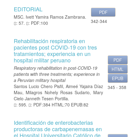
t
e
EDITORIAL
PDF
n
MSC. Ivett Yamira Ramos Zambrana.
i
342-344
: 57.
: PDF:100
d
o
p
Rehabilitación respiratoria en
r
pacientes post COVID-19 con tres
i
tratamientos; experiencia en un
n
hospital militar peruano
PDF
c
i
Respiratory rehabilitation in post-COVID-19
HTML
p
patients with three treatments; experience in
EPUB
a
a Peruvian military hospital
l
Santos Lucio Chero Pisfil, Aimeé Yajaira Díaz
345 - 358
B
Mau, Milagros Nohely Rosas Sudario, Mary
a
Cielo Janneth Tesen Portilla.
r
: 595.
: PDF:384 HTML:70 EPUB:82
r
a
Identificación de enterobacterias
l
productoras de carbapenemasas en
a
el Hospital Universitario Católico de
t