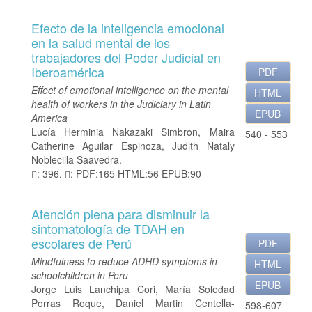
Efecto de la inteligencia emocional
en la salud mental de los
trabajadores del Poder Judicial en
Iberoamérica
PDF
Effect of emotional intelligence on the mental
HTML
health of workers in the Judiciary in Latin
EPUB
America
Lucía Herminia Nakazaki Simbron, Maira
540 - 553
Catherine Aguilar Espinoza, Judith Nataly
Noblecilla Saavedra.
: 396.
: PDF:165 HTML:56 EPUB:90
Atención plena para disminuir la
sintomatología de TDAH en
escolares de Perú
PDF
Mindfulness to reduce ADHD symptoms in
HTML
schoolchildren in Peru
EPUB
Jorge Luis Lanchipa Cori, María Soledad
Porras Roque, Daniel Martin Centella-
598-607