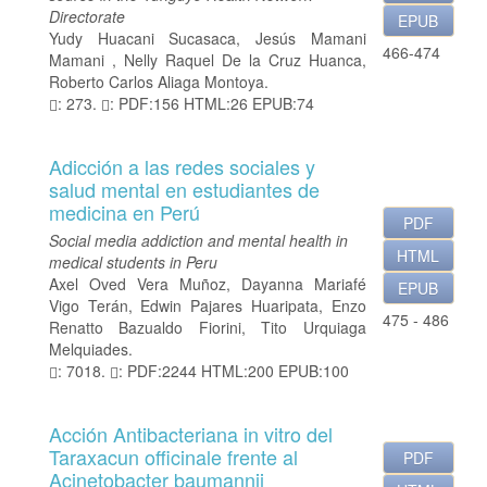
Directorate
EPUB
Yudy Huacani Sucasaca, Jesús Mamani
466-474
Mamani , Nelly Raquel De la Cruz Huanca,
Roberto Carlos Aliaga Montoya.
: 273.
: PDF:156 HTML:26 EPUB:74
Adicción a las redes sociales y
salud mental en estudiantes de
medicina en Perú
PDF
Social media addiction and mental health in
HTML
medical students in Peru
Axel Oved Vera Muñoz, Dayanna Mariafé
EPUB
Vigo Terán, Edwin Pajares Huaripata, Enzo
475 - 486
Renatto Bazualdo Fiorini, Tito Urquiaga
Melquiades.
: 7018.
: PDF:2244 HTML:200 EPUB:100
Acción Antibacteriana in vitro del
Taraxacun officinale frente al
PDF
Acinetobacter baumannii