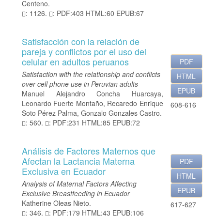
Centeno.
: 1126.
: PDF:403 HTML:60 EPUB:67
Satisfacción con la relación de
pareja y conflictos por el uso del
celular en adultos peruanos
PDF
Satisfaction with the relationship and conflicts
HTML
over cell phone use in Peruvian adults
EPUB
Manuel Alejandro Concha Huarcaya,
Leonardo Fuerte Montaño, Recaredo Enrique
608-616
Soto Pérez Palma, Gonzalo Gonzales Castro.
: 560.
: PDF:231 HTML:85 EPUB:72
Análisis de Factores Maternos que
Afectan la Lactancia Materna
PDF
Exclusiva en Ecuador
HTML
Analysis of Maternal Factors Affecting
EPUB
Exclusive Breastfeeding in Ecuador
Katherine Oleas Nieto.
617-627
: 346.
: PDF:179 HTML:43 EPUB:106