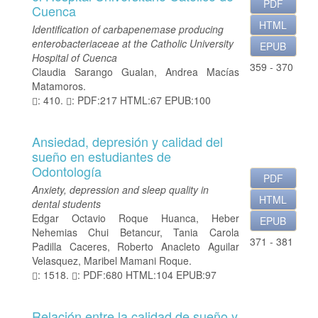
PDF
Cuenca
e
r
HTML
Identification of carbapenemase producing
a
enterobacteriaceae at the Catholic University
EPUB
l
Hospital of Cuenca
359 - 370
Claudia Sarango Gualan, Andrea Macías
Matamoros.
: 410.
: PDF:217 HTML:67 EPUB:100
Ansiedad, depresión y calidad del
sueño en estudiantes de
Odontología
PDF
Anxiety, depression and sleep quality in
HTML
dental students
Edgar Octavio Roque Huanca, Heber
EPUB
Nehemias Chui Betancur, Tania Carola
371 - 381
Padilla Caceres, Roberto Anacleto Aguilar
Velasquez, Maribel Mamani Roque.
: 1518.
: PDF:680 HTML:104 EPUB:97
Relación entre la calidad de sueño y