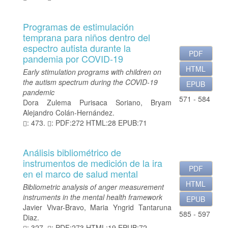
Programas de estimulación
temprana para niños dentro del
espectro autista durante la
PDF
pandemia por COVID-19
HTML
Early stimulation programs with children on
the autism spectrum during the COVID-19
EPUB
pandemic
571 - 584
Dora Zulema Purisaca Soriano, Bryam
Alejandro Colán-Hernández.
: 473.
: PDF:272 HTML:28 EPUB:71
Análisis bibliométrico de
instrumentos de medición de la ira
PDF
en el marco de salud mental
HTML
Bibliometric analysis of anger measurement
instruments in the mental health framework
EPUB
Javier Vivar-Bravo, Maria Yngrid Tantaruna
585 - 597
Diaz.
: 327.
: PDF:273 HTML:19 EPUB:72