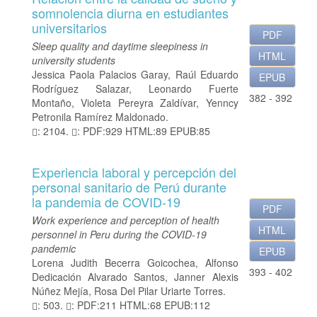
somnolencia diurna en estudiantes
universitarios
PDF
Sleep quality and daytime sleepiness in
HTML
university students
Jessica Paola Palacios Garay, Raúl Eduardo
EPUB
Rodríguez Salazar, Leonardo Fuerte
382 - 392
Montaño, Violeta Pereyra Zaldívar, Yenncy
Petronila Ramírez Maldonado.
: 2104.
: PDF:929 HTML:89 EPUB:85
Experiencia laboral y percepción del
personal sanitario de Perú durante
la pandemia de COVID-19
PDF
Work experience and perception of health
HTML
personnel in Peru during the COVID-19
pandemic
EPUB
Lorena Judith Becerra Goicochea, Alfonso
393 - 402
Dedicación Alvarado Santos, Janner Alexis
Núñez Mejía, Rosa Del Pilar Uriarte Torres.
: 503.
: PDF:211 HTML:68 EPUB:112