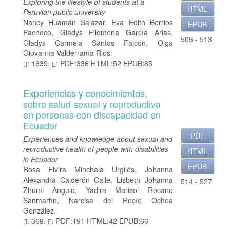
Exploring the lifestyle of students at a
HTML
Peruvian public university
Nancy Huamán Salazar, Eva Edith Berrios
EPUB
Pacheco, Gladys Filomena García Arias,
505 - 513
Gladys Carmela Santos Falcón, Olga
Giovanna Valderrama Rios.
: 1639.
: PDF:336 HTML:52 EPUB:85
Experiencias y conocimientos,
sobre salud sexual y reproductiva
en personas con discapacidad en
Ecuador
PDF
Experiences and knowledge about sexual and
reproductive health of people with disabilities
HTML
in Ecuador
EPUB
Rosa Elvira Minchala Urgilés, Johanna
Alexandra Calderón Calle, Lisbeth Johanna
514 - 527
Zhumi Angulo, Yadira Marisol Rocano
Sanmartín, Narcisa del Rocío Ochoa
González.
: 369.
: PDF:191 HTML:42 EPUB:66