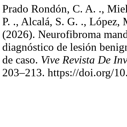
Prado Rondón, C. A. ., Mie
P. ., Alcalá, S. G. ., López, 
(2026). Neurofibroma mandi
diagnóstico de lesión benign
de caso.
Vive Revista De In
203–213. https://doi.org/1