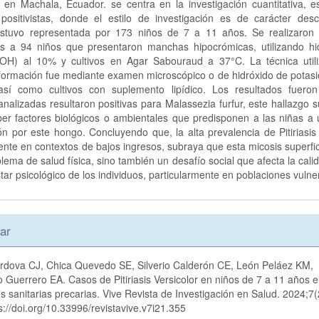
 en Machala, Ecuador. se centra en la investigación cuantitativa, es
 positivistas, donde el estilo de investigación es de carácter desc
stuvo representada por 173 niños de 7 a 11 años. Se realizaro
os a 94 niños que presentaron manchas hipocrómicas, utilizando hi
KOH) al 10% y cultivos en Agar Sabouraud a 37°C. La técnica util
formación fue mediante examen microscópico o de hidróxido de potasi
así como cultivos con suplemento lipídico. Los resultados fuero
nalizadas resultaron positivas para Malassezia furfur, este hallazgo 
er factores biológicos o ambientales que predisponen a las niñas a
ón por este hongo. Concluyendo que, la alta prevalencia de Pitiriasis 
nte en contextos de bajos ingresos, subraya que esta micosis superfic
lema de salud física, sino también un desafío social que afecta la cali
star psicológico de los individuos, particularmente en poblaciones vulne
es
ar
rdova CJ, Chica Quevedo SE, Silverio Calderón CE, León Peláez KM,
lo
Guerrero EA. Casos de Pitiriasis Versicolor en niños de 7 a 11 años 
s sanitarias precarias. Vive Revista de Investigación en Salud. 2024;7
s://doi.org/10.33996/revistavive.v7i21.355