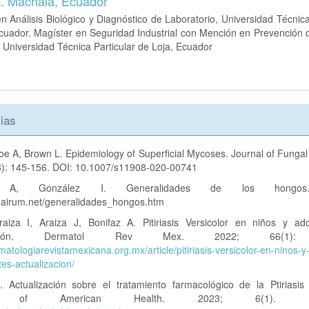
. Machala, Ecuador
n Análisis Biológico y Diagnóstico de Laboratorio, Universidad Técnica
cuador. Magíster en Seguridad Industrial con Mención en Prevención 
 Universidad Técnica Particular de Loja, Ecuador
ias
oe A, Brown L. Epidemiology of Superficial Mycoses. Journal of Funga
3): 145-156. DOI: 10.1007/s11908-020-00741
 A, González I. Generalidades de los hongos
airum.net/generalidades_hongos.htm
aiza I, Araiza J, Bonifaz A. Pitiriasis Versicolor en niños y ado
lización. Dermatol Rev Mex. 2022; 66(1): 
rmatologiarevistamexicana.org.mx/article/pitiriasis-versicolor-en-ninos-y
es-actualizacion/
. Actualización sobre el tratamiento farmacológico de la Ptiriasis 
al of American Health. 2023; 6(1).