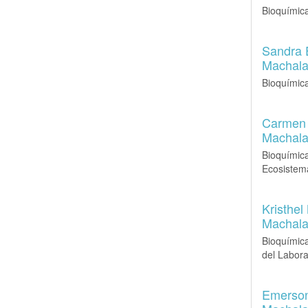
Bioquímic
Sandra 
Machala
Bioquímic
Carmen 
Machala
Bioquímic
Ecosistema
Kristhel
Machala
Bioquímic
del Labora
Emerson