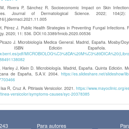
M, Rivera P, Sánchez R. Socioeconomic Impact on Skin Infection
ies. Journal of Dermatological Science. 2022; 104(2):
16/j.jdermsci.2021.11.005
, Pérez J. Public Health Strategies in Preventing Fungal Infections. F
ogy. 2020; 11: 536. DOI:10.3389/fmicb.2020.00536
 Picazo J. Microbiología Medica General. Madrid, España. Mosby/Doy
 ISBN Edición Española. 627
www.berri.es/pdf/MICROBIOLOG%C3%8DA%20M%C3%89DICA%20(Lib
788491138082
, Harley J, Klein D. Microbiología. Madrid, España. Quinta Edición. M
icana de España, S.A.V. 2004.
https://es.slideshare.net/slideshow/li
37703466
Isa R, Cruz A. Pitiriasis Versicolor. 2021.
https://www.mayoclinic.org/e
s/tinea-versicolor/symptoms-causes/syc-20378385
3243
Para autores
Par