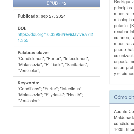
Rodríguez
EPUB
-
42
principios
muestra e
Publicado:
sep 27, 2024
micológic
potasio (
DOI:
recabar in
https://doi.org/10.33996/revistavive.v7i2
cutánea, 
1.355
muestras a
puede hab
Palabras clave:
colonizaci
"Condiciones"; "Furfur"; "Infecciones";
especialme
"Malassezia"; "Pitiriasis"; "Sanitarias";
es un prob
"Versicolor";
y el biene
Keywords:
"Conditions"; "Furfur"; "Infections";
Detall
"Malassezia"; "Pityriasis"; "Health";
Cómo cit
"Versicolor";
del
Aponte Có
artícu
Maldonado 
condicione
1005. http