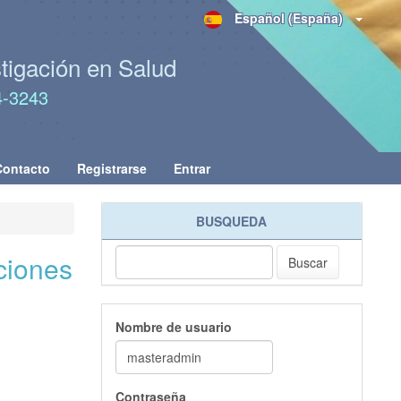
Español (España)
stigación en Salud
4-3243
Contacto
Registrarse
Entrar
BUSQUEDA
iciones
Buscar
Nombre de usuario
Contraseña