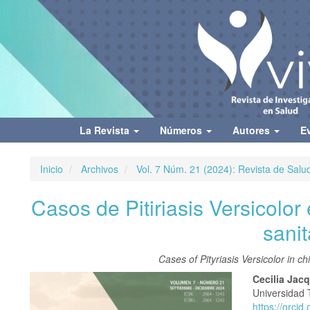
Navegación
principal
Contenido
principal
Barra
lateral
La Revista
Números
Autores
E
Inicio
Archivos
Vol. 7 Núm. 21 (2024): Revista de Salu
Casos de Pitiriasis Versicolo
sanit
Cases of Pityriasis Versicolor in ch
Barra
Conte
Cecilia Jac
Universidad 
lateral
princi
https://orci