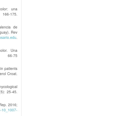
olor: una
66-175.
alencia de
guay). Rev
rosario.edu
.
olor. Una
: 66-75
in patients
erol Croat.
ycological
(5): 25-45.
 Rep. 2016;
oi-10_1007-