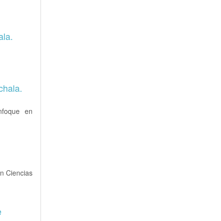
ala.
chala.
enfoque en
n Ciencias
e