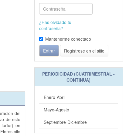
¿Has olvidado tu
contraseña?
Mantenerme conectado
Entrar
Regístrese en el sitio
PERIODICIDAD (CUATRIMESTRAL -
CONTINUA)
Enero-Abril
Mayo-Agosto
eración del
ivo de este
Septiembre-Diciembre
 furfur) en
Floresmilo