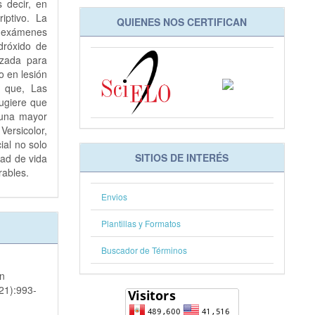
 decir, en
riptivo. La
QUIENES NOS CERTIFICAN
n exámenes
dróxido de
izada para
o en lesión
n que, Las
sugiere que
 una mayor
Versicolor,
ial no solo
SITIOS DE INTERÉS
dad de vida
rables.
Envios
Plantillas y Formatos
Buscador de Términos
en
(21):993-