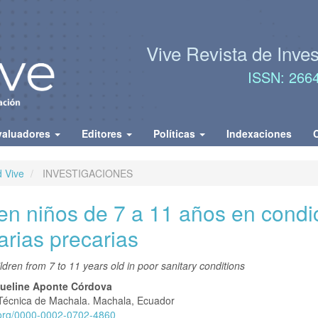
Vive Revista de Inve
ISSN: 266
valuadores
Editores
Políticas
Indexaciones
d Vive
INVESTIGACIONES
r en niños de 7 a 11 años en cond
arias precarias
ildren from 7 to 11 years old in poor sanitary conditions
nido
queline Aponte Córdova
Técnica de Machala. Machala, Ecuador
pal
d.org/0000-0002-0702-4860