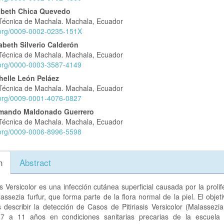
abeth Chica Quevedo
Técnica de Machala. Machala, Ecuador
lo
d.org/0009-0002-0235-151X
abeth Silverio Calderón
Técnica de Machala. Machala, Ecuador
d.org/0000-0003-3587-4149
shelle León Peláez
Técnica de Machala. Machala, Ecuador
d.org/0009-0001-4076-0827
mando Maldonado Guerrero
Técnica de Machala. Machala, Ecuador
d.org/0009-0006-8996-5598
n
Abstract
sis Versicolor es una infección cutánea superficial causada por la prolif
ssezia furfur, que forma parte de la flora normal de la piel. El objet
s describir la detección de Casos de Pitiriasis Versicolor (Malassezia
7 a 11 años en condiciones sanitarias precarias de la escuela 