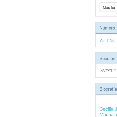
Más for
Número
Vol. 7 Núm
Sección
INVESTI
Biografía
Cecilia
Machala