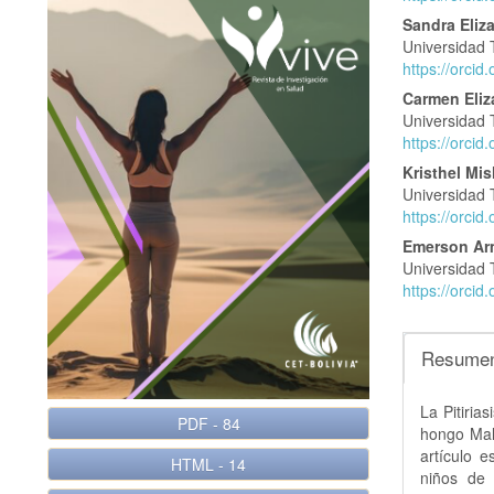
del
del
Sandra Eliz
Universidad 
artículo
artícu
https://orci
Carmen Eliz
Universidad 
https://orci
Kristhel Mi
Universidad 
https://orci
Emerson Ar
Universidad 
https://orci
Resume
La Pitiria
PDF
-
84
hongo Mala
artículo e
HTML
-
14
niños de 