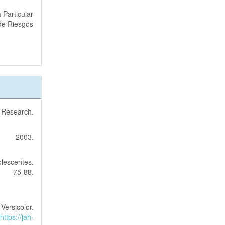
 Particular
de Riesgos
l Research.
. 2003.
lescentes.
75-88.
-
Versicolor.
https://jah-