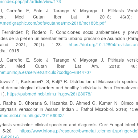
m/index.php/jah/article/view/173
J, Carreño E, Soto J, Tarango V, Mayorga J. Pitiriasis Versic
ización. Med Cutan Iber Lat A. 2018; 46(3): 1
ww.medigraphic.com/pdfs/cutanea/mc-2018/mc183b.pdf
 Fernández P, Rodero P. Condiciones socio ambientales y prev
des de la piel en un asentamiento urbano precario de Asunción (Para
alud. 2021; 20(1): 1-23.
https://doi.org/10.12804/revistas.u
ud/a.10915
J, Carreño E, Soto J, Tarango V, Mayorga J. Pitiriasis versic
ización. Med Cutan Iber Lat Am. 2018; 46
alnet.unirioja.es/servlet/articulo?codigo=6844707
Jovovi? T, Kuskunovi?, S, Balji? R. Distribution of Malassezia species 
rent dermatological disorders and healthy individuals. Acta Dermatoven
(1).
https://pubmed.ncbi.nlm.nih.gov/28128078/
 Rabha D, Choraria S, Hazarika D, Ahmed G, Kumar N. Clinico m
 pityriasis versicolor in Assam. Indian J Pathol Microbiol. 2016; 159
ubmed.ncbi.nlm.nih.gov/27166032/
tyriasis versicolor: clinical spectrum and diagnosis. Curr Fungal Infect
: 5-26.
https://www.infona.pl/resource/bwmeta1.element.springer-d
16-0261-6