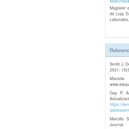
Machala
Magíster e
de Loja, E
Laborales,
Referenc
Smith J, D
2021; 15(
Maceda
www.alaqu
Gay P, Ar
Actua
https://de
adolescent
Marcillo S
Journ