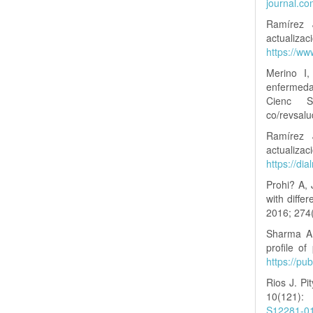
journal.co
Ramírez 
actual
https://w
Merino I,
enfermeda
Cienc S
co/revsal
Ramírez 
actual
https://di
Prohi? A, 
with diffe
2016; 274
Sharma A,
profile of
https://p
Rios J. Pi
10(121)
S12281-0