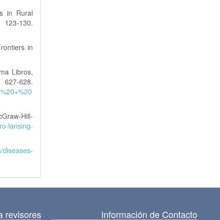
s in Rural
 123-130.
rontiers in
ma Libros,
-628.
ro%20+%20
cGraw-Hill-
bro-lansing-
s/diseases-
a revisores
Información de Contacto