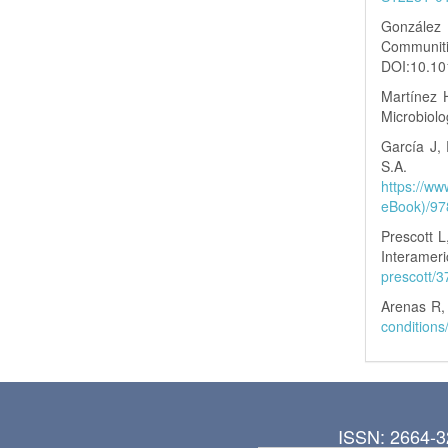
González 
Communit
DOI:10.10
Martínez H
Microbiol
García J,
S.A.
https://
eBook)/9
Prescott L
Interamer
prescott/
Arenas R, 
condition
ISSN: 2664-