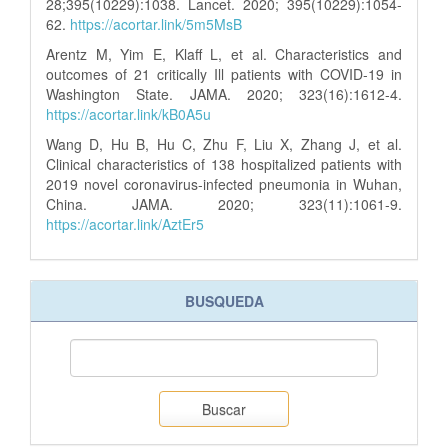
28;395(10229):1038. Lancet. 2020; 395(10229):1054-
62.
https://acortar.link/5m5MsB
Arentz M, Yim E, Klaff L, et al. Characteristics and
outcomes of 21 critically Ill patients with COVID-19 in
Washington State. JAMA. 2020; 323(16):1612-4.
https://acortar.link/kB0A5u
Wang D, Hu B, Hu C, Zhu F, Liu X, Zhang J, et al.
Clinical characteristics of 138 hospitalized patients with
2019 novel coronavirus-infected pneumonia in Wuhan,
China. JAMA. 2020; 323(11):1061-9.
https://acortar.link/AztEr5
BUSQUEDA
Buscar