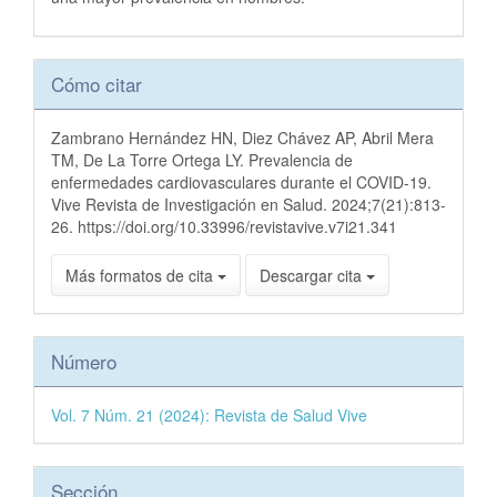
Detalles
Cómo citar
del
artículo
Zambrano Hernández HN, Diez Chávez AP, Abril Mera
TM, De La Torre Ortega LY. Prevalencia de
enfermedades cardiovasculares durante el COVID-19.
Vive Revista de Investigación en Salud. 2024;7(21):813-
26. https://doi.org/10.33996/revistavive.v7i21.341
Más formatos de cita
Descargar cita
Número
Vol. 7 Núm. 21 (2024): Revista de Salud Vive
Sección