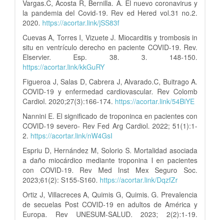
Vargas.C, Acosta R, Bernilla. A. El nuevo coronavirus y
la pandemia del Covid-19. Rev ed Hered vol.31 no.2.
2020.
https://acortar.link/jSS83f
Cuevas A, Torres I, Vizuete J. Miocarditis y trombosis in
situ en ventrículo derecho en paciente COVID-19. Rev.
Elservier. Esp. 38. 3. 148-150.
https://acortar.link/kkGuRY
Figueroa J, Salas D, Cabrera J, Alvarado.C, Buitrago A.
COVID-19 y enfermedad cardiovascular. Rev Colomb
Cardiol. 2020;27(3):166-174.
https://acortar.link/54BiYE
Nannini E. El significado de troponinca en pacientes con
COVID-19 severo- Rev Fed Arg Cardiol. 2022; 51(1):1-
2.
https://acortar.link/nW4GsI
Espriu D, Hernández M, Solorio S. Mortalidad asociada
a daño miocárdico mediante troponina I en pacientes
con COVID-19. Rev Med Inst Mex Seguro Soc.
2023;61(2): S155-S160.
https://acortar.link/DqzfZr
Ortiz J, Villacreces A, Quimis G, Quimis. G. Prevalencia
de secuelas Post COVID-19 en adultos de América y
Europa. Rev UNESUM-SALUD. 2023; 2(2):1-19.