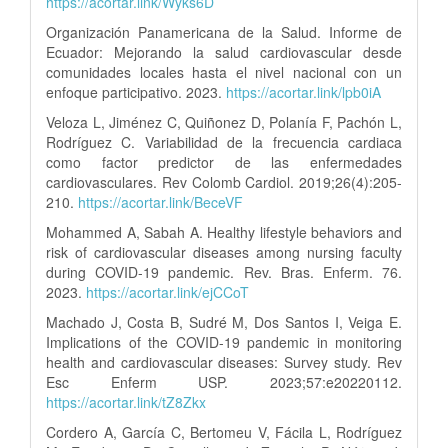
https://acortar.link/Wyks6D
Organización Panamericana de la Salud. Informe de
Ecuador: Mejorando la salud cardiovascular desde
comunidades locales hasta el nivel nacional con un
enfoque participativo. 2023.
https://acortar.link/lpb0iA
Veloza L, Jiménez C, Quiñonez D, Polanía F, Pachón L,
Rodríguez C. Variabilidad de la frecuencia cardiaca
como factor predictor de las enfermedades
cardiovasculares. Rev Colomb Cardiol. 2019;26(4):205-
210.
https://acortar.link/BeceVF
Mohammed A, Sabah A. Healthy lifestyle behaviors and
risk of cardiovascular diseases among nursing faculty
during COVID-19 pandemic. Rev. Bras. Enferm. 76.
2023.
https://acortar.link/ejCCoT
Machado J, Costa B, Sudré M, Dos Santos I, Veiga E.
Implications of the COVID-19 pandemic in monitoring
health and cardiovascular diseases: Survey study. Rev
Esc Enferm USP. 2023;57:e20220112.
https://acortar.link/tZ8Zkx
Cordero A, García C, Bertomeu V, Fácila L, Rodríguez