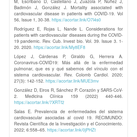
M, Escribano D, Castellano J, Zuazola P, Núñez J,
Badimón J, González J. Mortality associated with
cardiovascular disease in patients with COVID-19. Vol
56, Issue 1, 30-38.
https://acortar.link/O7l4s0
Rodríguez E, Rojas L, Nande L. Considerations for
patients with cardiovascular diseases during the COVID-
19 pandemic. Rev. Cub. Invest bio. Vol. 39. Issue 3. 1-
20. 2020.
https://acortar.link/My8EF8
López J, Cárdenas P, Giraldo G, Herrera A.
Coronavirus-COVID19: Más allá de la enfermedad
pulmonar, que es y qué sabemos del vínculo con el
sistema cardiovascular. Rev. Colomb Cardiol. 2020;
27(3): 142-152.
https://acortar.link/MUE3mv
González D, Eiros R, Sánchez P. Corazón y SARS-CoV-
2. Medicina Clínica 159 (2022) 440-446.
https://acortar.link/7XRTf2
Salas E. Prevalencia de enfermedades del sistema
cardiovascular asociadas al covid 19. RECIMUNDO:
Revista Científica de la Investigación y el Conocimiento.
2022; 6:558–65.
https://acortar.link/0jPHZt