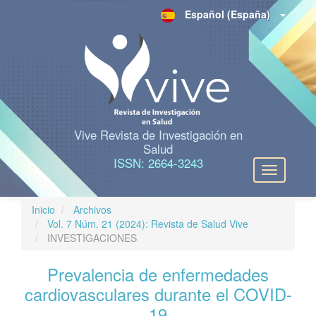
N
Español (España)
a
v
e
g
a
c
i
ó
n
Vive Revista de Investigación en
p
Salud
r
ISSN: 2664-3243
Toggle
i
navigation
n
c
Inicio
Archivos
i
Vol. 7 Núm. 21 (2024): Revista de Salud Vive
p
INVESTIGACIONES
a
l
Prevalencia de enfermedades
C
o
cardiovasculares durante el COVID-
n
19