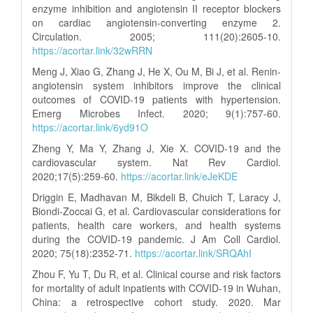
enzyme inhibition and angiotensin II receptor blockers
on cardiac angiotensin-converting enzyme 2.
Circulation. 2005; 111(20):2605-10.
https://acortar.link/32wRRN
Meng J, Xiao G, Zhang J, He X, Ou M, Bi J, et al. Renin-
angiotensin system inhibitors improve the clinical
outcomes of COVID-19 patients with hypertension.
Emerg Microbes Infect. 2020; 9(1):757-60.
https://acortar.link/6yd91O
Zheng Y, Ma Y, Zhang J, Xie X. COVID-19 and the
cardiovascular system. Nat Rev Cardiol.
2020;17(5):259-60.
https://acortar.link/eJeKDE
Driggin E, Madhavan M, Bikdeli B, Chuich T, Laracy J,
Biondi-Zoccai G, et al. Cardiovascular considerations for
patients, health care workers, and health systems
during the COVID-19 pandemic. J Am Coll Cardiol.
2020; 75(18):2352-71.
https://acortar.link/SRQAhI
Zhou F, Yu T, Du R, et al. Clinical course and risk factors
for mortality of adult inpatients with COVID-19 in Wuhan,
China: a retrospective cohort study. 2020. Mar