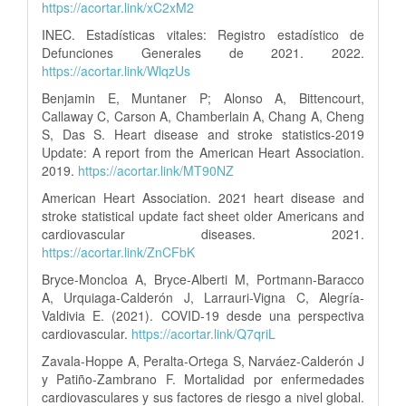
https://acortar.link/xC2xM2
INEC. Estadísticas vitales: Registro estadístico de
Defunciones Generales de 2021. 2022.
https://acortar.link/WlqzUs
Benjamin E, Muntaner P; Alonso A, Bittencourt,
Callaway C, Carson A, Chamberlain A, Chang A, Cheng
S, Das S. Heart disease and stroke statistics-2019
Update: A report from the American Heart Association.
2019.
https://acortar.link/MT90NZ
American Heart Association. 2021 heart disease and
stroke statistical update fact sheet older Americans and
cardiovascular diseases. 2021.
https://acortar.link/ZnCFbK
Bryce-Moncloa A, Bryce-Alberti M, Portmann-Baracco
A, Urquiaga-Calderón J, Larrauri-Vigna C, Alegría-
Valdivia E. (2021). COVID-19 desde una perspectiva
cardiovascular.
https://acortar.link/Q7qriL
Zavala-Hoppe A, Peralta-Ortega S, Narváez-Calderón J
y Patiño-Zambrano F. Mortalidad por enfermedades
cardiovasculares y sus factores de riesgo a nivel global.