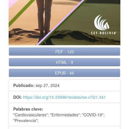
e
r
a
l
PDF
-
120
HTML
-
9
EPUB
-
46
Publicado:
sep 27, 2024
DOI:
https://doi.org/10.33996/revistavive.v7i21.341
Palabras clave:
"Cardiovasculares"; "Enfermedades"; "COVID-19";
"Prevalencia";