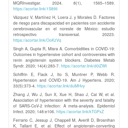
MQRInvestigar. 2024. 8(1), 1565–1589.
https://acortar.link/1S89li
Vázquez V, Martínez H, Loera J, y Morales D. Factores
de riesgo para discapacidad en pacientes con accidente
cerebrovascular en el noreste de México: estudio
retrospectivo transversal. 20223.
https://acortar.link/OoKzVq
Singh A, Gupta R, Misra A. Comorbidities in COVID-19:
Outcomes in hypertensive cohort and controversies with
renin angiotensin system blockers. Diabetes Metab
Syndr. 2020; 14(4):283-7.
https://acortar.link/d0iZWt
Schiffrin E, Flack J, Ito S, Muntner P, Webb R.
Hypertension and COVID-19. Am J Hypertens. 2020;
33(5):373-4.
https://acortar.link/duMHvy
Zhang J, Wu J, Sun X, Xue H, Shao J, Cai W, et al.
Association of hypertension with the severity and fatality
of SARS-CoV-2 infection: A meta-analysis. Epidemiol
Infect. 2020; 148:e106.
https://acortar.link/kTGPxZ
Ferrario C, Jessup J, Chappell M, Averill D, Brosnihan
K, Tallant E, et al. Effect of angiotensin-converting