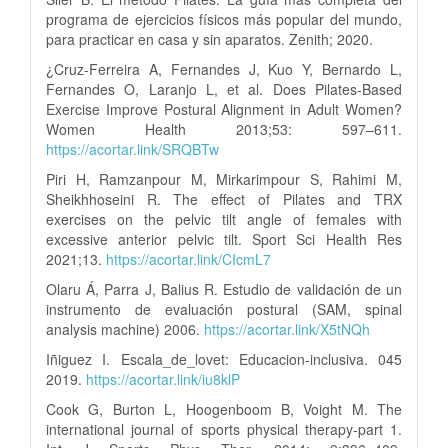
programa de ejercicios físicos más popular del mundo,
para practicar en casa y sin aparatos. Zenith; 2020.
¿Cruz-Ferreira A, Fernandes J, Kuo Y, Bernardo L,
Fernandes O, Laranjo L, et al. Does Pilates-Based
Exercise Improve Postural Alignment in Adult Women?
Women Health 2013;53: 597–611.
https://acortar.link/SRQBTw
Piri H, Ramzanpour M, Mirkarimpour S, Rahimi M,
Sheikhhoseini R. The effect of Pilates and TRX
exercises on the pelvic tilt angle of females with
excessive anterior pelvic tilt. Sport Sci Health Res
2021;13.
https://acortar.link/CIcmL7
Olaru Á, Parra J, Balius R. Estudio de validación de un
instrumento de evaluación postural (SAM, spinal
analysis machine) 2006.
https://acortar.link/X5tNQh
Iñiguez I. Escala_de_lovet: Educacion-inclusiva. 045
2019.
https://acortar.link/iu8klP
Cook G, Burton L, Hoogenboom B, Voight M. The
international journal of sports physical therapy-part 1.