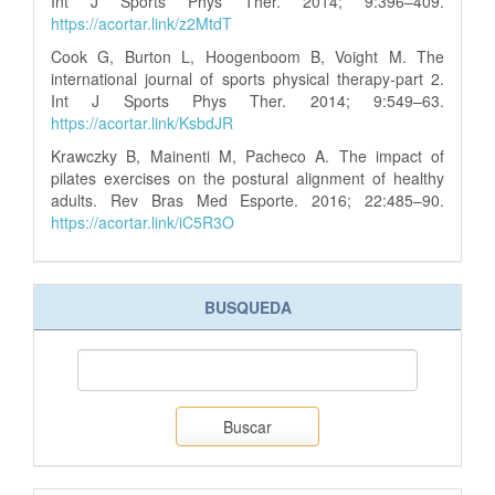
Int J Sports Phys Ther. 2014; 9:396–409.
https://acortar.link/z2MtdT
Cook G, Burton L, Hoogenboom B, Voight M. The
international journal of sports physical therapy-part 2.
Int J Sports Phys Ther. 2014; 9:549–63.
https://acortar.link/KsbdJR
Krawczky B, Mainenti M, Pacheco A. The impact of
pilates exercises on the postural alignment of healthy
adults. Rev Bras Med Esporte. 2016; 22:485–90.
https://acortar.link/iC5R3O
BUSQUEDA
Buscar