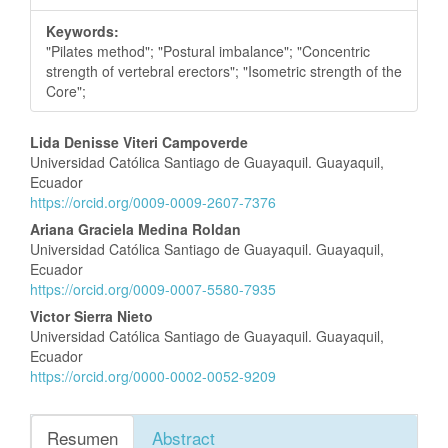
Keywords:
"Pilates method"; "Postural imbalance"; "Concentric
strength of vertebral erectors"; "Isometric strength of the
Core";
Contenido
Lida Denisse Viteri Campoverde
Universidad Católica Santiago de Guayaquil. Guayaquil,
principal
Ecuador
del
https://orcid.org/0009-0009-2607-7376
artículo
Ariana Graciela Medina Roldan
Universidad Católica Santiago de Guayaquil. Guayaquil,
Ecuador
https://orcid.org/0009-0007-5580-7935
Victor Sierra Nieto
Universidad Católica Santiago de Guayaquil. Guayaquil,
Ecuador
https://orcid.org/0000-0002-0052-9209
Resumen
Abstract