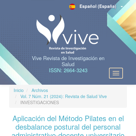
N
Español (España)
a
v
e
g
a
c
i
ó
n
Vive Revista de Investigación en
p
Salud
r
ISSN: 2664-3243
Toggle
i
navigation
n
c
Inicio
Archivos
i
Vol. 7 Núm. 21 (2024): Revista de Salud Vive
p
INVESTIGACIONES
a
l
Aplicación del Método Pilates en el
C
o
desbalance postural del personal
n
administrativo-docente universitario