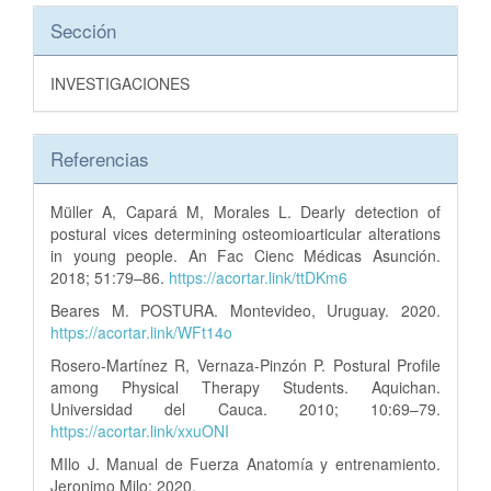
Sección
INVESTIGACIONES
Referencias
Müller A, Capará M, Morales L. Dearly detection of
postural vices determining osteomioarticular alterations
in young people. An Fac Cienc Médicas Asunción.
2018; 51:79–86.
https://acortar.link/ttDKm6
Beares M. POSTURA. Montevideo, Uruguay. 2020.
https://acortar.link/WFt14o
Rosero-Martínez R, Vernaza-Pinzón P. Postural Profile
among Physical Therapy Students. Aquichan.
Universidad del Cauca. 2010; 10:69–79.
https://acortar.link/xxuONI
MIlo J. Manual de Fuerza Anatomía y entrenamiento.
Jeronimo Milo; 2020.