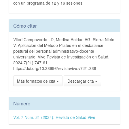
con un programa de 12 y 16 sesiones.
Detalles
Cómo citar
del
artículo
Viteri Campoverde LD, Medina Roldan AG, Sierra Nieto
V. Aplicación del Método Pilates en el desbalance
postural del personal administrativo-docente
universitario. Vive Revista de Investigación en Salud.
2024;7(21):747-61.
https://doi.org/10.33996/revistavive.v7i21.336
Más formatos de cita
Descargar cita
Número
Vol. 7 Núm. 21 (2024): Revista de Salud Vive