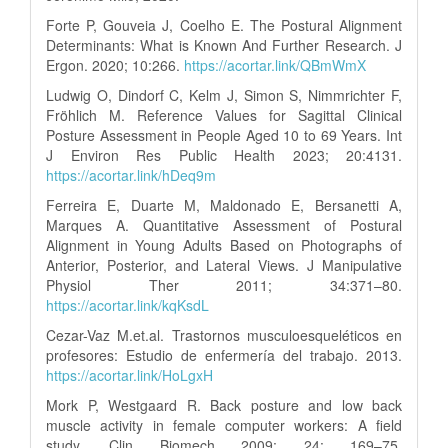
Forte P, Gouveia J, Coelho E. The Postural Alignment
Determinants: What is Known And Further Research. J
Ergon. 2020; 10:266.
https://acortar.link/QBmWmX
Ludwig O, Dindorf C, Kelm J, Simon S, Nimmrichter F,
Fröhlich M. Reference Values for Sagittal Clinical
Posture Assessment in People Aged 10 to 69 Years. Int
J Environ Res Public Health 2023; 20:4131.
https://acortar.link/hDeq9m
Ferreira E, Duarte M, Maldonado E, Bersanetti A,
Marques A. Quantitative Assessment of Postural
Alignment in Young Adults Based on Photographs of
Anterior, Posterior, and Lateral Views. J Manipulative
Physiol Ther 2011; 34:371–80.
https://acortar.link/kqKsdL
Cezar-Vaz M.et.al. Trastornos musculoesqueléticos en
profesores: Estudio de enfermería del trabajo. 2013.
https://acortar.link/HoLgxH
Mork P, Westgaard R. Back posture and low back
muscle activity in female computer workers: A field
study. Clin Biomech 2009; 24: 169–75.