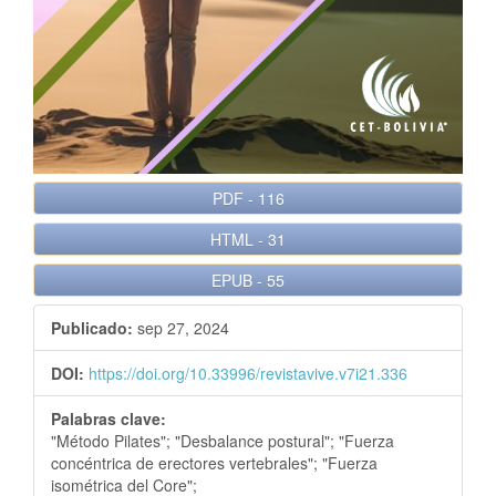
e
r
a
l
PDF
-
116
HTML
-
31
EPUB
-
55
Publicado:
sep 27, 2024
DOI:
https://doi.org/10.33996/revistavive.v7i21.336
Palabras clave:
"Método Pilates"; "Desbalance postural"; "Fuerza
concéntrica de erectores vertebrales"; "Fuerza
isométrica del Core";