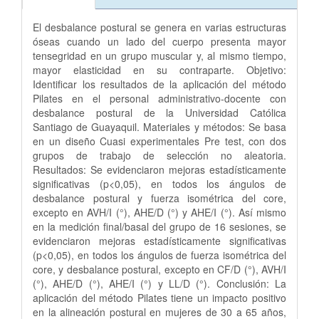
El desbalance postural se genera en varias estructuras
óseas cuando un lado del cuerpo presenta mayor
tensegridad en un grupo muscular y, al mismo tiempo,
mayor elasticidad en su contraparte. Objetivo:
Identificar los resultados de la aplicación del método
Pilates en el personal administrativo-docente con
desbalance postural de la Universidad Católica
Santiago de Guayaquil. Materiales y métodos: Se basa
en un diseño Cuasi experimentales Pre test, con dos
grupos de trabajo de selección no aleatoria.
Resultados: Se evidenciaron mejoras estadísticamente
significativas (p<0,05), en todos los ángulos de
desbalance postural y fuerza isométrica del core,
excepto en AVH/I (°), AHE/D (°) y AHE/I (°). Así mismo
en la medición final/basal del grupo de 16 sesiones, se
evidenciaron mejoras estadísticamente significativas
(p<0,05), en todos los ángulos de fuerza isométrica del
core, y desbalance postural, excepto en CF/D (°), AVH/I
(°), AHE/D (°), AHE/I (°) y LL/D (°). Conclusión: La
aplicación del método Pilates tiene un impacto positivo
en la alineación postural en mujeres de 30 a 65 años,