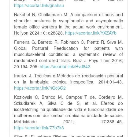
https://acortar.link/gnahsu
Nakphet N, Chaikumarn M. A comparison of neck and
shoulder postures in symptomatic and asymptomatic
female office workers in the actual work environment.
Heliyon 2024;10: e28628.
https://acortar.link/YXZAYb
Ferreira G, Barreto R, Robinson C, Plentz R, Silva M.
Global Postural Reeducation for patients with
musculoskeletal conditions: a systematic review of
randomized controlled trials. Braz J Phys Ther 2016;
20:194–205.
https://acortar.link/Rvd842
Irantzu J. Técnicas o Métodos de reeducación postural
en la lumbalgia crónica inespecífica. 2014:01–43.
https://acortar.link/nQc6G2
Kozlovski C, Branco M, Campos T de, Cordeiro M,
Szkudlarek A, Silva C de S, et al. Efeitos do
isostretching na qualidade de vida e funcionalidade de
mulheres com dor lombar crônica na unidade de saúde.
Motricidade 2021; 17:338–45.
https://acortar.link/77b7k3
Siler B. El método Pilates: La guía más completa del