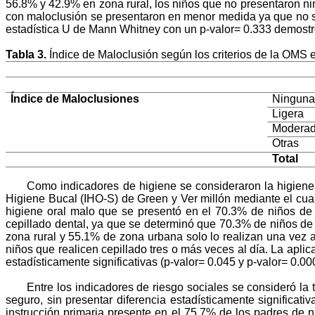
56.8% y 42.9% en zona rural, los niños que no presentaron n
con maloclusión se presentaron en menor medida ya que no se 
estadística U de Mann Whitney con un p-valor= 0.333 demostró 
Tabla 3.
Índice de Maloclusión según los criterios de la OMS 
Índice de Maloclusiones
Ningun
Ligera
Modera
Otras
Total
Como indicadores de higiene se consideraron la higiene or
Higiene Bucal (IHO-S) de Green y Ver millón mediante el cua
higiene oral malo que se presentó en el 70.3% de niños de 
cepillado dental, ya que se determinó que 70.3% de niños de 
zona rural y 55.1% de zona urbana solo lo realizan una vez a
niños que realicen cepillado tres o más veces al día. La apl
estadísticamente significativas (p-valor= 0.045 y p-valor= 0.00
Entre los indicadores de riesgo sociales se consideró l
seguro, sin presentar diferencia estadísticamente significati
instrucción primaria presente en el 75.7% de los padres de 