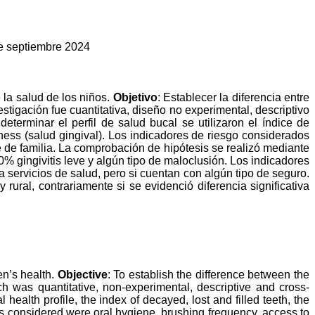
de septiembre 2024
 la salud de los niños.
Objetivo
: Establecer la diferencia entre
estigación fue cuantitativa, diseño no experimental, descriptivo
terminar el perfil de salud bucal se utilizaron el índice de
lness (salud gingival). Los indicadores de riesgo considerados
fe de familia. La comprobación de hipótesis se realizó mediante
 gingivitis leve y algún tipo de maloclusión. Los indicadores
ervicios de salud, pero si cuentan con algún tipo de seguro.
 rural, contrariamente si se evidenció diferencia significativa
en’s health.
Objective
: To establish the difference between the
ch was quantitative, non-experimental, descriptive and cross-
health profile, the index of decayed, lost and filled teeth, the
rs considered were oral hygiene, brushing frequency, access to