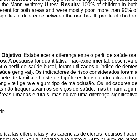
ng the Mann Whitney U test.
Results
: 100% of children in both
ferent for both areas and were mostly poor, more than 90% of
 significant difference between the oral health profile of children
.
Objetivo
: Estabelecer a diferença entre o perfil de saúde oral
dos
: A pesquisa foi quantitativa, não-experimental, descritiva e
 o perfil de saúde bucal, foram utilizados o índice de dentes
aúde gengival). Os indicadores de risco considerados foram a
fe de família. O teste de hipóteses foi efetuado utilizando o
ivite ligeira e algum tipo de má oclusão. Os indicadores de
as não frequentavam os serviços de saúde, mas tinham algum
 áreas urbanas e rurais, mas houve uma diferença significativa
úde
ica las diferencias y las carencias de ciertos recursos hacen
ndial de la Salud, señalan que entre el 60% al 90% de niños