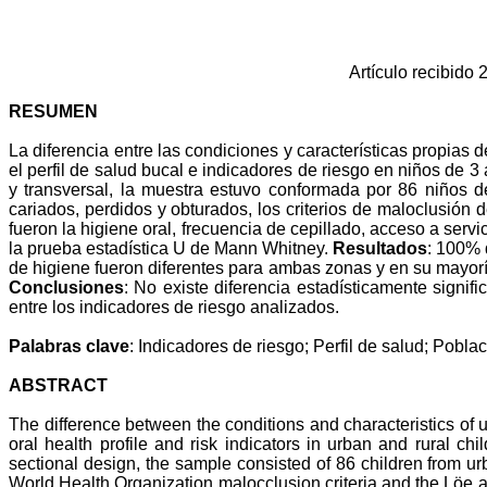
Artículo recibido
RESUMEN
La diferencia entre las condiciones y características propias 
el perfil de salud bucal e indicadores de riesgo en niños de 3
y transversal, la muestra estuvo conformada por 86 niños de
cariados, perdidos y obturados, los criterios de maloclusión 
fueron la higiene oral, frecuencia de cepillado, acceso a serv
la prueba estadística U de Mann Whitney.
Resultados
: 100% 
de higiene fueron diferentes para ambas zonas y en su mayor
Conclusiones
: No existe diferencia estadísticamente signifi
entre los indicadores de riesgo analizados.
Palabras clave
: Indicadores de riesgo; Perfil de salud; Pobl
ABSTRACT
The difference between the conditions and characteristics of 
oral health profile and risk indicators in urban and rural ch
sectional design, the sample consisted of 86 children from urba
World Health Organization malocclusion criteria and the Löe a