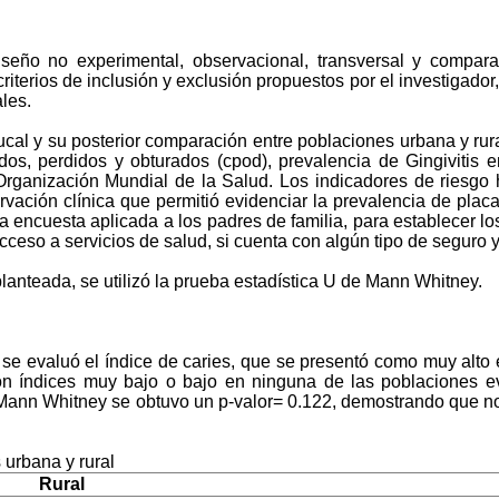
seño no experimental, observacional, transversal y comparat
criterios de inclusión y exclusión propuestos por el investigado
les.
bucal y su posterior comparación entre poblaciones urbana y ru
dos, perdidos y obturados (cpod), prevalencia de Gingivitis e
ganización Mundial de la Salud. Los indicadores de riesgo hi
ervación clínica que permitió evidenciar la prevalencia de plac
la encuesta aplicada a los padres de familia, para establecer lo
cceso a servicios de salud, si cuenta con algún tipo de seguro y 
planteada, se utilizó la prueba estadística U de Mann Whitney.
o se evaluó el índice de caries, que se presentó como muy alto
n índices muy bajo o bajo en ninguna de las poblaciones ev
e Mann Whitney se obtuvo un p-valor= 0.122, demostrando que no e
 urbana y rural
Rural