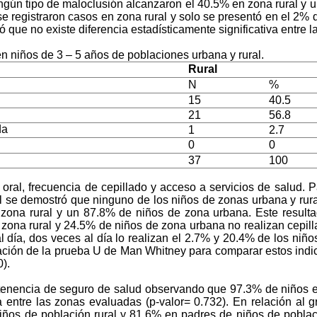
ingún tipo de maloclusión alcanzaron el 40.5% en zona rural y 
registraron casos en zona rural y solo se presentó en el 2% d
que no existe diferencia estadísticamente significativa entre 
en niños de 3 – 5 años de poblaciones urbana y rural
.
Rural
N
%
a
15
40.5
21
56.8
da
1
2.7
0
0
37
100
al, frecuencia de cepillado y acceso a servicios de salud. Par
l se demostró que ninguno de los niños de zonas urbana y rural
zona rural y un 87.8% de niños de zona urbana. Este resulta
zona rural y 24.5% de niños de zona urbana no realizan cepilla
l día, dos veces al día lo realizan el 2.7% y 20.4% de los niñ
icación de la prueba U de Man Whitney para comparar estos indic
0).
a tenencia de seguro de salud observando que 97.3% de niños 
va entre las zonas evaluadas (p-valor= 0.732). En relación al g
niños de población rural y 81.6% en padres de niños de poblac