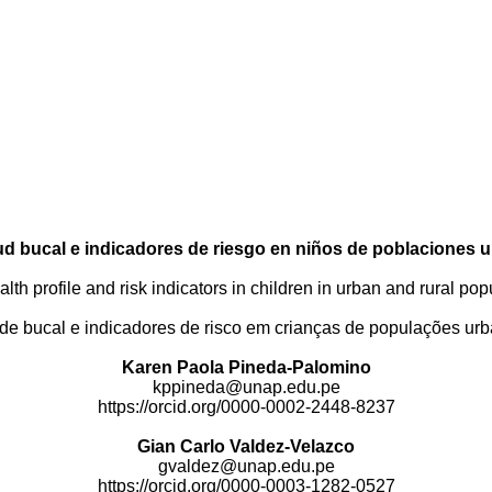
lud bucal e indicadores de riesgo en niños de poblaciones u
alth profile and risk indicators in children in urban and rural pop
úde bucal e indicadores de risco em crianças de populações urb
Karen Paola Pineda-Palomino
kppineda@unap.edu.pe
https://orcid.org/
0000-0002-2448-8237
Gian Carlo Valdez-Velazco
gvaldez@unap.edu.pe
https://orcid.org/
0000-0003-1282-0527