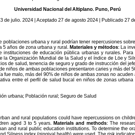
Universidad Nacional del Altiplano. Puno, Perú
 23 de julio. 2024 | Aceptado 27 de agosto 2024 | Publicado 27 
de poblaciones urbana y rural podrían tener repercusiones sobre
 a 5 años de zona urbana y rural.
Materiales y métodos
: La inv
 instituciones de educación pública urbanas y rurales. Para de
de la Organización Mundial de la Salud y el índice de Löe y Si
icios de salud, tenencia de seguro y grado de instrucción del je
de niños de ambas poblaciones presentaron caries y más del 50%
ía fue malo, más del 90% de niños de ambas zonas no acuden a s
cativa entre el perfil de salud bucal en niños de zonas urbana y
ación urbana; Población rural; Seguro de Salud
urban and rural populations could have repercussions on childr
ildren aged 3 to 5 years.
Materials and methods
: The resear
n and rural public education institutions. To determine the oral 
nd Silness index (gingival health) were used. The risk indicato