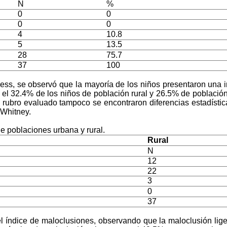
N
%
0
0
0
0
4
10.8
5
13.5
28
75.7
37
100
ness, se observó que la mayoría de los niños presentaron una 
el 32.4% de los niños de población rural y 26.5% de población 
rubro evaluado tampoco se encontraron diferencias estadística
 Whitney.
de poblaciones urbana y rural
.
Rural
N
12
22
3
0
37
el índice de maloclusiones, observando que la maloclusión lig