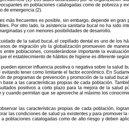
preocupantes en poblaciones catalogadas como de pobreza y ex
o de emergencia (2).
les más frecuentes es posible, sin embargo, depende en gran p
les. Por otro lado, la asistencia sanitaria bucal no ha sido i
marginadas y con menores posibilidades de desarrollo.
uidado de la salud bucal, el cepillado dental es uno de los há
cesos de migración y/o la globalización promueven de manera p
os entre poblaciones, considerándose importante la evaluación
e el establecimiento de hábitos de higiene es diferente según 
d pueden ejercer influencia positiva o negativa sobre la salud 
l evitando tener como limitante el factor económico. En Sudam
ción de programas de prevención y promoción de la salud bucal s
n base a las características propias de cada población. Tambié
sultados positivos a corto plazo para la mejora de la salud p
re y cuando permitan que se aproveche al máximo los conocimie
servar las características propias de cada población, logran
r las condiciones de salud ya existentes y para promover la sa
 a poblaciones catalogadas como de alto riesgo y deben aplic