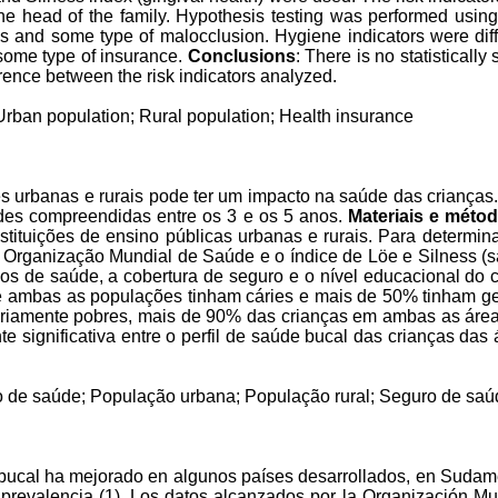
the head of the family. Hypothesis testing was performed usi
s and some type of malocclusion. Hygiene indicators were dif
 some type of insurance.
Conclusions
: There is no statistically
erence between the risk indicators analyzed.
; Urban population; Rural population; Health insurance
es urbanas e rurais pode ter um impacto na saúde das crianças
ades compreendidas entre os 3 e os 5 anos.
Materiais e méto
tituições de ensino públicas urbanas e rurais. Para determinar
da Organização Mundial de Saúde e o índice de Löe e Silness (s
os de saúde, a cobertura de seguro e o nível educacional do che
 ambas as populações tinham cáries e mais de 50% tinham geng
tariamente pobres, mais de 90% das crianças em ambas as áre
te significativa entre o perfil de saúde bucal das crianças das
uro de saúde; População urbana; População rural; Seguro de sa
bucal ha mejorado en algunos países desarrollados, en Sudamér
prevalencia
(1). Los datos alcanzados por la Organización Mu