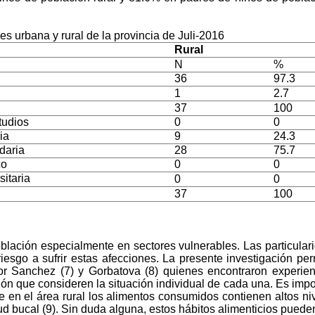
s urbana y rural de la provincia de Juli-2016
Rural
N
%
36
97.3
1
2.7
37
100
tudios
0
0
ia
9
24.3
daria
28
75.7
co
0
0
sitaria
0
0
37
100
blación especialmente en sectores vulnerables. Las particular
esgo a sufrir estas afecciones. La presente investigación perm
or Sanchez (7) y Gorbatova (8) quienes encontraron experienc
 que consideren la situación individual de cada una. Es import
e en el área rural los alimentos consumidos contienen altos n
lud bucal (9). Sin duda alguna, estos hábitos alimenticios pued