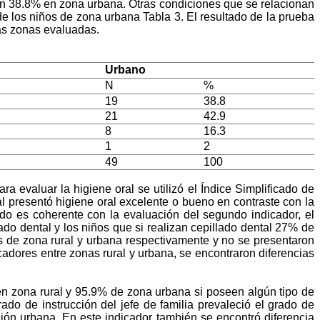
un 38.8% en zona urbana. Otras condiciones que se relacionan
e los niños de zona urbana Tabla 3. El resultado de la prueba
las zonas evaluadas.
Urbano
N
%
19
38.8
21
42.9
8
16.3
1
2
49
100
a evaluar la higiene oral se utilizó el Índice Simplificado de
 presentó higiene oral excelente o bueno en contraste con la
do es coherente con la evaluación del segundo indicador, el
do dental y los niños que si realizan cepillado dental 27% de
os de zona rural y urbana respectivamente y no se presentaron
adores entre zonas rural y urbana, se encontraron diferencias
en zona rural y 95.9% de zona urbana si poseen algún tipo de
rado de instrucción del jefe de familia prevaleció el grado de
ión urbana. En este indicador también se encontró diferencia