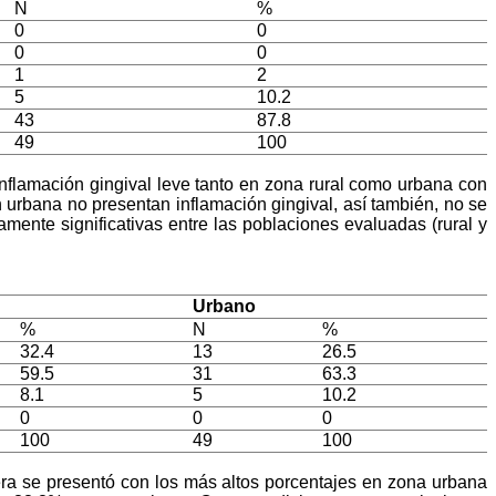
N
%
0
0
0
0
1
2
5
10.2
43
87.8
49
100
inflamación gingival leve tanto en zona rural como urbana con
urbana no presentan inflamación gingival, así también, no se
mente significativas entre las poblaciones evaluadas (rural y
Urbano
%
N
%
32.4
13
26.5
59.5
31
63.3
8.1
5
10.2
0
0
0
100
49
100
era se presentó con los más altos porcentajes en zona urbana