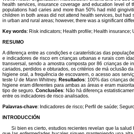
health services, insurance coverage and education level of 
populations had caries and more than 50% had mild gingiviti
children in both areas did not attend health services, but had
in urban and rural areas; however, there was a significant diff
Key words
: Risk indicators; Health profile; Health insurance
RESUMO
A diferença entre as condições e caraterísticas das populaçõ
e indicadores de risco em crianças urbanas e rurais com id
transversal, sendo a amostra composta por 86 crianças de ins
cariados, perdidos e obturados, os critérios de má oclusão 
higiene oral, a frequência de escovarem, o acesso aos serviç
teste U de Mann Whitney.
Resultados
: 100% das crianças de
higiene eram diferentes para ambas as áreas e eram maiori
tipo de seguro.
Conclusões
: Não há diferença estatisticamen
entre os indicadores de risco analisados.
Palavras-chave
: Indicadores de risco; Perfil de saúde; Seg
INTRODUCCIÓN
Si bien es cierto, estudios recientes
revelan que la salud 
que las enfermedades bucales siguen manteniendo una alta 