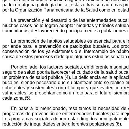
padecen alguna patología bucal, estás cifras son aún más 
por la Organización Panamericana de la Salud como en estad
La prevención y el desarrollo de las enfermedades buca
muchos casos no lo logran adoptar medidas y hábitos saludab
comunitarios, desfavoreciendo principalmente a poblaciones 
La promoción de hábitos saludables es esencial para el c
por ende para la prevención de patologías bucales. Los pro
conservación de los ya existentes o el intercambio de hábit
causa de estos procesos dado que algunos estudios señalan qu
Por otro lado, los factores sociales, en diferente magnitu
seguro de salud podría favorecer el cuidado de la salud buca
un problema de salud pública (4). La deficiencia en la aplica
bucales, siendo necesario que su planteamiento se realice e
coherentes y sostenibles con el tiempo y que evidencien re
vulnerables, se presentan como un reto para el futuro, siemp
cada zona (5).
En base a lo mencionado, resaltamos la necesidad de ob
programas de prevención de enfermedades bucales para mejora
Los programas sociales deben estar dirigidos principalmente
reducción de inequidades entre diferentes poblaciones (6).